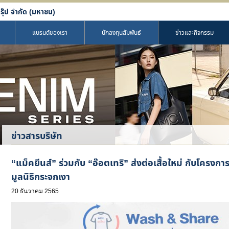
รุ๊ป จำกัด (มหาชน)
แบรนด์ของเรา
นักลงทุนสัมพันธ์
ข่าวและกิจกรรม
ข่าวสารบริษัท
“แม็คยีนส์” ร่วมกับ “อ๊อตเทริ” ส่งต่อเสื้อใหม่ กับโครงกา
มูลนิธิกระจกเงา
20 ธันวาคม 2565