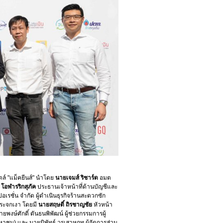
ตล์ "แม็คยีนส์" นำโดย
นายเจมส์ ริชาร์ด
อมต
 โอฬารริกสุภัค
ประธานเจ้าหน้าที่ด้านบัญชีและ
อเรชั่น จำกัด ผู้ดำเนินธุรกิจร้านสะดวกซัก
ิกระจกเงา โดยมี
นายสฤษดิ์ ถิรชาญชัย
หัวหน้า
งษ์ศักดิ์ ตันธนพิพัฒน์ ผู้ช่วยกรรมการผู้
มหาชน) และ นายนิพัทธ์ วรเสาหฤท ผู้จัดการส่วน