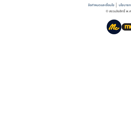
ข้อกำหนดและเงื่อนไข
นโยบายกา
© สงวนลิขสิทธิ์ พ.