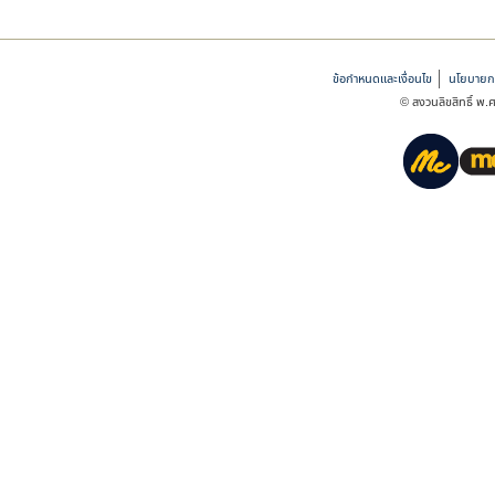
ข้อกำหนดและเงื่อนไข
นโยบายกา
© สงวนลิขสิทธิ์ พ.