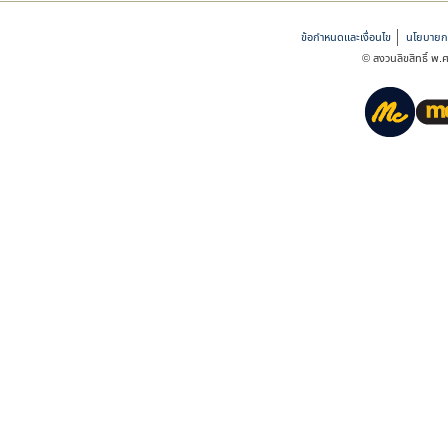
ข้อกำหนดและเงื่อนไข
นโยบายกา
© สงวนลิขสิทธิ์ พ.