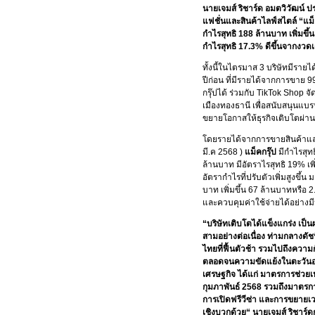
นายเจมส์ ริชาร์ด อมตวิวัฒน์ ป
แฟชั่นและสินค้าไลฟ์สไตล์ “แม็
กำไรสุทธิ 188 ล้านบาท เพิ่มขึ้
กำไรสุทธิ 17.3% ดีขึ้นจากงวดเด
ทั้งนี้ในไตรมาส 3 บริษัทมีราย
ปีก่อน ที่มีรายได้จากการขาย
กรุ๊ปได้ ร่วมกับ TikTok Shop 
เมืองทองธานี เพื่อสนับสนุนแ
ขยายโอกาสให้ธุรกิจเติบโตผ่า
โดยรายได้จากการขายสินค้าและก
มี.ค 2568 )
แม็คกรุ๊ป
มีกำไรสุทธ
ล้านบาท มีอัตราไรสุทธิ 19% เพิ่
อัตรากำไรที่ปรับตัวเพิ่มสูงขึ้
บาท เพิ่มขึ้น 67 ล้านบาทหรือ
และควบคุมค่าใช้จ่ายได้อย่างม
“บริษัทเติบโตได้แข็งแกร่ง เ
สามอย่างต่อเนื่อง ท่ามกลางดั
ไทยที่ฟื้นตัวช้า รวมไปถึงคว
ตลอดจนความขัดแย้งในตะวันออกก
เศรษฐกิจ ได้แก่ มาตรการช่วย
กุมภาพันธ์ 2568 รวมถึงมาตรกา
การเปิดฟรีวีซ่า และการขยายเวล
เชิงบวกด้วย“ นายเจมส์ ริชาร์ด