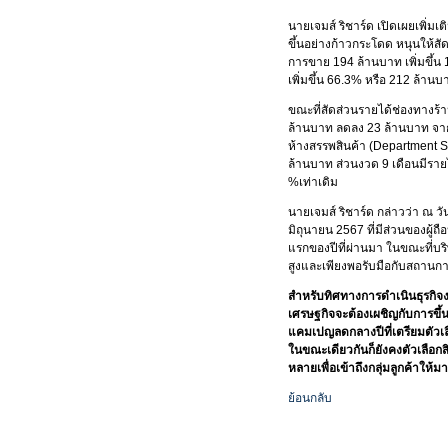
นายเจมส์ ริชาร์ด เปิดเผยเพิ่ม
ขึ้นอย่างก้าวกระโดด หนุนให้ส
การขาย 194 ล้านบาท เพิ่มขึ้น
เพิ่มขึ้น 66.3% หรือ 212 ล้า
ขณะที่สัดส่วนรายได้ช่องทางร้
ล้านบาท ลดลง 23 ล้านบาท จาก
ห้างสรรพสินค้า (Department 
ล้านบาท ส่วนงวด 9 เดือนมีราย
%เท่าเดิม
นายเจมส์ ริชาร์ด กล่าวว่า ณ วั
มิถุนายน 2567 ที่มีส่วนของผู้ถ
แรกของปีที่ผ่านมา ในขณะที่บร
สูงและเพียงพอรับมือกับสถานก
สำหรับทิศทางการดำเนินธุรกิจง
เศรษฐกิจจะต้องเผชิญกับการขึ้
แคมเปญลดกลางปีที่เตรียมตัวเลือ
ในขณะเดียวกันก็ยังคงตัวเลือก
หลายเพื่อเข้าถึงกลุ่มลูกค้าให้
ย้อนกลับ