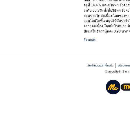
เมื่อเปรียบเทียบงวดเดียวกันปีก่
อยู่ที่ 14.4% และบริษัทฯ ยังคงส
ระดับ 65.3% ทั้งนี้บริษัทฯ ย
ยอดขายโตต่อเนื่อง โดยช่องทา
ออนไลน์โตขึ้น หนุนให้อัตรากำไ
อย่างต่อเนื่อง โดยมีเป้าหมายเป
ปันผลในอัตราหุ้นละ 0.90 บาท ซึ่
ย้อนกลับ
ข้อกำหนดและเงื่อนไข
นโยบายกา
© สงวนลิขสิทธิ์ พ.