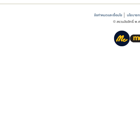
ข้อกำหนดและเงื่อนไข
นโยบายกา
© สงวนลิขสิทธิ์ พ.