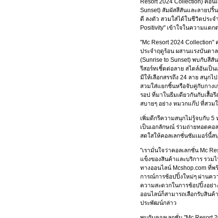
Resort 2024 Collection) คอนเซ
Sunset) สัมผัสสีสันและลายปร
ดี ลงตัว สวมใส่ได้ในชีวิตประ
Positivity" เข้าใจในความแตกต่
"Mc Resort 2024 Collection" ค
ประจำฤดูร้อน ผสานแรงบันดาลใจ
(Sunrise to Sunset) พบกับสีสั
รีสอร์ทเชิ้ตต่อลาย สไตล์อันเป
มีให้เลือกสรรถึง 24 ลาย สนุก
สวมใส่แยกชิ้นหรือจับคู่กับกา
รอป ที่มาในธีมเดียวกันกับเสื้อร
สบายๆ อย่าง หมวกแก๊ป ที่สวมใ
เพิ่มดีกรีความสนุกไม่รู้จบกับ 
เป็นเอกลักษณ์ ร่วมถ่ายทอดคอล
สดใสให้คอลเลกชั่นซัมเมอร์นี้สน
"เรามั่นใจว่าคอลเลกชั่น Mc Re
แข็งของสินค้าและบริการ รวมไ
ทางออนไลน์ Mcshop.com ที่พร้อม
การณ์การช้อปปิ้งใหม่ๆ ผ่านคว
ความสะดวกในการช้อปปิ้งอย่างไร
ออนไลน์ก็สามารถเลือกรับสินค้า
ประพัฒน์กล่าว
พบกับคอลเลกชั่น "Mc Resort 20