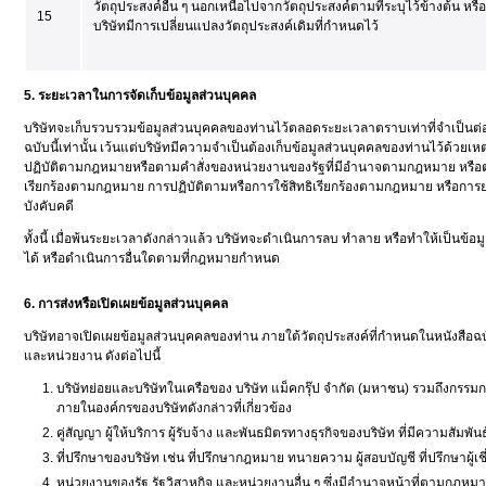
วัตถุประสงค์อื่น ๆ นอกเหนือไปจากวัตถุประสงค์ตามที่ระบุไว้ข้างต้น หรือเ
15
บริษัทมีการเปลี่ยนแปลงวัตถุประสงค์เดิมที่กำหนดไว้
5. ระยะเวลาในการจัดเก็บข้อมูลส่วนบุคคล
บริษัทจะเก็บรวบรวมข้อมูลส่วนบุคคลของท่านไว้ตลอดระยะเวลาตราบเท่าที่จำเป็นต
ฉบับนี้เท่านั้น เว้นแต่บริษัทมีความจำเป็นต้องเก็บข้อมูลส่วนบุคคลของท่านไว้ด้วยเหตุ
ปฏิบัติตามกฎหมายหรือตามคำสั่งของหน่วยงานของรัฐที่มีอำนาจตามกฎหมาย หรือตา
เรียกร้องตามกฎหมาย การปฏิบัติตามหรือการใช้สิทธิเรียกร้องตามกฎหมาย หรือการยกข
บังคับคดี
ทั้งนี้ เมื่อพ้นระยะเวลาดังกล่าวแล้ว บริษัทจะดำเนินการลบ ทำลาย หรือทำให้เป็นข้อ
ได้ หรือดำเนินการอื่นใดตามที่กฎหมายกำหนด
6. การส่งหรือเปิดเผยข้อมูลส่วนบุคคล
บริษัทอาจเปิดเผยข้อมูลส่วนบุคคลของท่าน ภายใต้วัตถุประสงค์ที่กำหนดในหนังสือ
และหน่วยงาน ดังต่อไปนี้
บริษัทย่อยและบริษัทในเครือของ บริษัท แม็คกรุ๊ป จำกัด (มหาชน) รวมถึงกรรมก
ภายในองค์กรของบริษัทดังกล่าวที่เกี่ยวข้อง
คู่สัญญา ผู้ให้บริการ ผู้รับจ้าง และพันธมิตรทางธุรกิจของบริษัท ที่มีความสัมพั
ที่ปรึกษาของบริษัท เช่น ที่ปรึกษากฎหมาย ทนายความ ผู้สอบบัญชี ที่ปรึกษาผู้เ
หน่วยงานของรัฐ รัฐวิสาหกิจ และหน่วยงานอื่น ๆ ซึ่งมีอำนาจหน้าที่ตามกฎห