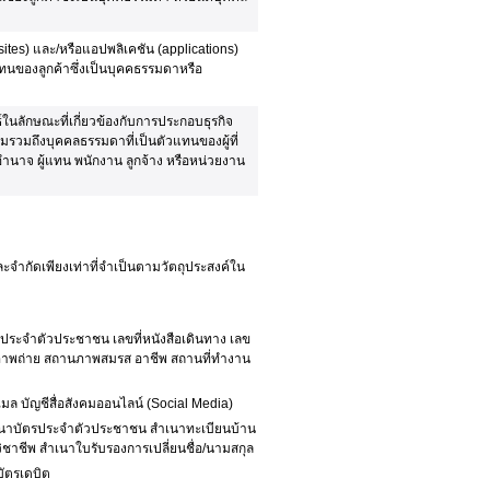
sites) และ/หรือแอปพลิเคชัน (applications)
ทนของลูกค้าซึ่งเป็นบุคคธรรมดาหรือ
ง
ธ์ในลักษณะที่เกี่ยวข้องกับการประกอบธุรกิจ
รวมถึงบุคคลธรรมดาที่เป็นตัวแทนของผู้ที่
บอำนาจ ผู้แทน พนักงาน ลูกจ้าง หรือหน่วยงาน
จำกัดเพียงเท่าที่จำเป็นตามวัตถุประสงค์ใน
เลขประจำตัวประชาชน เลขที่หนังสือเดินทาง เลข
อ ภาพถ่าย สถานภาพสมรส อาชีพ สถานที่ทำงาน
เมล บัญชีสื่อสังคมออนไลน์ (Social Media)
 สำเนาบัตรประจำตัวประชาชน สำเนาทะเบียนบ้าน
าชีพ สำเนาใบรับรองการเปลี่ยนชื่อ/นามสกุล
บัตรเดบิต