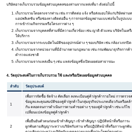
บริษัทอาจเก็บรวบรวมข้อมูลส่วนบุคคลของท่านจากแหล่งที่มา ดังต่อไปนี้
เก็บรวบรวมโดยตรงจากท่าน เช่น การติดต่อ แจ้ง หรือส่งมอบให้แก่บริษัทผ่าน
แอปพลิเคชัน หรือช่องทางติดต่ออื่น ๆ การกรอกข้อมูลผ่านแบบฟอร์มในรูปแบบก
การเข้าร่วมกิจกรรมหรือโครงการต่าง ๆ
เก็บรวบรวมจากบุคคลที่สามที่มีความเกี่ยวข้อง เช่น ญาติ ตัวแทน บริษัทในเครือ ค
ให้บริการ
เก็บรวบรวมจากระบบอัตโนมัติของอุปกรณ์ต่าง ๆ ของบริษัท เช่น กล้องวงจรปิด
เก็บรวบรวมจากหน่วยงานที่มีอำนาจตามกฎหมาย เช่น กรมพัฒนาธุรกิจการค้า
ตำรวจแห่งชาติ
เก็บรวบรวมจากแหล่งอื่น ๆ เช่น แหล่งข้อมูลซึ่งเปิดเผยต่อสาธารณะ
4. วัตถุประสงค์ในการเก็บรวบรวม ใช้ และ/หรือเปิดเผยข้อมูลส่วนบุคคล
ลำดับ
วัตถุประสงค์
เพื่อการจัดซื้อ จัดจ้าง คัดเลือก ลงทะเบียนคู่ค้า/ลูกค้ารายใหม่ การตรว
ข้อมูลและคุณสมบัติของคู่ค้า/ลูกค้าในกลุ่มธุรกิจประเภทเดียวกันหรือคล้
1
กัน ตลอดจนการดำเนินการตามคำขอต่าง ๆ ของคู่ค้า/ลูกค้า เช่น แก้ไข
เปลี่ยนแปลงข้อมูลคู่ค้า/ลูกค้า
เพื่อยืนยันตัวตนก่อนเข้าทำสัญญา เข้าทำสัญญา ปฏิบัติหน้าที่หรือภาระ
2
ผูกพันตามสัญญาระหว่างบริษัทกับท่าน หรือปฏิบัติหน้าที่หรือภาระผูกพัน
ตามสัญญาระหว่างบริษัทกับบุคคลภายนอกเพื่อประโยชน์ของท่าน