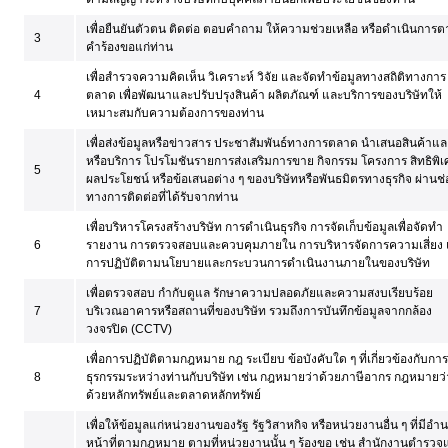
เพื่อยืนยันตัวตน ติดต่อ ตอบคำถาม ให้ความช่วยเหลือ หรือดำเนินการ
3
คำร้องขอแก่ท่าน
เพื่อสำรวจความคิดเห็น วิเคราะห์ วิจัย และจัดทำข้อมูลทางสถิติทางการ
4
ตลาด เพื่อพัฒนาและปรับปรุงสินค้า ผลิตภัณฑ์ และบริการของบริษัทให้
เหมาะสมกับความต้องการของท่าน
เพื่อส่งข้อมูลหรือข่าวสาร ประชาสัมพันธ์ทางการตลาด นำเสนอสินค้าแล
หรือบริการ โปรโมชันรายการส่งเสริมการขาย กิจกรรม โครงการ สิทธิพิ
5
ผลประโยชน์ หรือข้อเสนอต่าง ๆ ของบริษัทหรือพันธมิตรทางธุรกิจ ผ่านช่
ทางการติดต่อที่ได้รับจากท่าน
เพื่อบริหารโครงสร้างบริษัท การดำเนินธุรกิจ การจัดเก็บข้อมูลเพื่อจัดทำ
6
รายงาน การตรวจสอบและควบคุมภายใน การบริหารจัดการความเสี่ยง
การปฏิบัติตามนโยบายและกระบวนการดำเนินงานภายในของบริษัท
เพื่อตรวจสอบ กำกับดูแล รักษาความปลอดภัยและความสงบเรียบร้อย
7
บริเวณอาคารหรือสถานที่ของบริษัท รวมถึงการบันทึกข้อมูลจากกล้อง
วงจรปิด (CCTV)
เพื่อการปฏิบัติตามกฎหมาย กฎ ระเบียบ ข้อบังคับใด ๆ ที่เกี่ยวข้องกับกา
8
ธุรกรรมระหว่างท่านกับบริษัท เช่น กฎหมายว่าด้วยภาษีอากร กฎหมายว่
ด้วยหลักทรัพย์และตลาดหลักทรัพย์
เพื่อให้ข้อมูลแก่หน่วยงานของรัฐ รัฐวิสาหกิจ หรือหน่วยงานอื่น ๆ ที่มีอำ
หน้าที่ตามกฎหมาย ตามที่หน่วยงานนั้น ๆ ร้องขอ เช่น สำนักงานตำรวจ