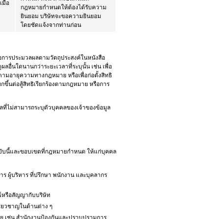
มื่อ
กฎหมายกำหนดให้ต้องได้รับความ
ยินยอม บริษัทจะขอความยินยอม
โดยชัดแจ้งจากท่านก่อน
่อการประมวลผลตามวัตถุประสงค์ในหนังสือ
ผลอื่นใดนานกว่าระยะเวลาที่ระบุนั้น เช่น เพื่อ
มอายุความทางกฎหมาย หรือเพื่อก่อตั้งสิทธิ
ึ้นต่อสู้สิทธิเรียกร้องตามกฎหมาย หรือการ
มูลที่ไม่สามารถระบุตัวบุคคลของเจ้าของข้อมูล
ฉบับนี้และขอบเขตที่กฎหมายกำหนด ให้แก่บุคคล
าร ผู้บริหาร ที่ปรึกษา พนักงาน และบุคลากร
นธ์หรือสัญญากับบริษัท
ชี่ยวชาญในด้านต่าง ๆ
มาย เช่น สำนักงานป้องกันและปราบปรามการ