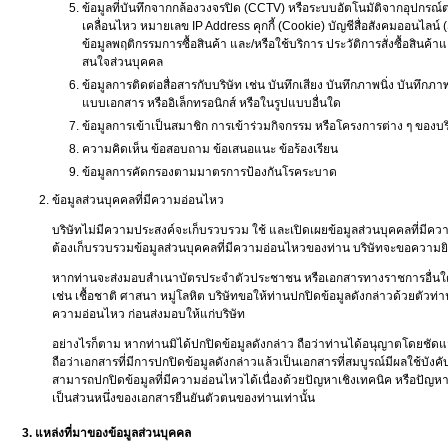
ข้อมูลที่บันทึกจากกล้องวงจรปิด (CCTV) หรือระบบอัตโนมัติจากอุปกรณ์ต่
เคลื่อนไหว หมายเลข IP Address คุกกี้ (Cookie) บัญชีสื่อสังคมออนไลน์ (
ข้อมูลพฤติกรรมการซื้อสินค้า และ/หรือใช้บริการ ประวัติการสั่งซื้อสิน
สนใจส่วนบุคคล
ข้อมูลการติดต่อสื่อสารกับบริษัท เช่น บันทึกเสียง บันทึกภาพนิ่ง บันทึ
แบบเอกสาร หรืออิเล็กทรอนิกส์ หรือในรูปแบบอื่นใด
ข้อมูลการเข้าเป็นสมาชิก การเข้าร่วมกิจกรรม หรือโครงการต่าง ๆ ของบร
ความคิดเห็น ข้อสอบถาม ข้อเสนอแนะ ข้อร้องเรียน
ข้อมูลการคัดกรองตามมาตรการป้องกันโรคระบาด
ข้อมูลส่วนบุคคลที่มีความอ่อนไหว
บริษัทไม่มีความประสงค์จะเก็บรวบรวม ใช้ และเปิดเผยข้อมูลส่วนบุคคลที่มีคว
ต้องเก็บรวบรวมข้อมูลส่วนบุคคลที่มีความอ่อนไหวของท่าน บริษัทจะขอความย
หากท่านจะส่งมอบสำเนาบัตรประจำตัวประชาชน หรือเอกสารทางราชการอื่นใด 
เช่น เชื้อชาติ ศาสนา หมู่โลหิต บริษัทขอให้ท่านปกปิดข้อมูลดังกล่าวด้วยตัวท่า
ความอ่อนไหว ก่อนส่งมอบให้แก่บริษัท
อย่างไรก็ตาม หากท่านมิได้ปกปิดข้อมูลดังกล่าว ถือว่าท่านได้อนุญาตโดยชัดแจ
ถือว่าเอกสารที่มีการปกปิดข้อมูลดังกล่าวแล้วเป็นเอกสารที่สมบูรณ์มีผลใช้บังค
สามารถปกปิดข้อมูลที่มีความอ่อนไหวได้เนื่องด้วยปัญหาเชิงเทคนิค หรือปัญหาอ
เป็นส่วนหนึ่งของเอกสารยืนยันตัวตนของท่านเท่านั้น
3. แหล่งที่มาของข้อมูลส่วนบุคคล