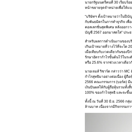
นายกรัฐมนตรีคนที่ 30 เรียบร้
หน้าขยายจุดจำหน่ายเพื่อให้แบร
“บริษัทฯ ตั้งเป้าหมายว่าในปีบ
กับพันธมิตรในการทำธุรกิจ เพื
คอลเลกชั่นสุดพิเศษ หลังออกวาง
บัญชี 2567 ออกมาสดใส” ประธาน
สำหรับผลการดําเนินงานของบริษ
เกินเป้าหมายที่วางไว้ที่จะโต 
เมื่อเทียบกับงวดเดียวกันของปีก่
รักษาอัตรากำไรขั้นต้นไว้ในระด
หรือ 25.6% จากช่วงเวลาเดียวก
นายเจมส์ ริชาร์ด กล่าวว่า MC ย
กำไรสุทธิมาอย่างต่อเนื่อง ผู้ถ
2566 คณะกรรมการ (บอร์ด) มีมติ
เงินปันผลให้กับผู้ถือหุ้นรวมทั
100% ของกำไรสุทธิ และจะขึ้นเคร
ทั้งนี้ ณ วันที่ 30 มิ.ย. 2566
ล้านบาท เนื่องจากมีกิจกรรมกา