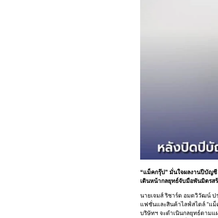
“แม็คกรุ๊ป” มั่นใจผลงานปีบัญชี
เดินหน้ากลยุทธ์จับมือพันมิตรส
นายเจมส์ ริชาร์ด อมตวิวัฒน์ ป
แฟชั่นและสินค้าไลฟ์สไตล์ “แม็
บริษัทฯ จะดำเนินกลยุทธ์ตามแผน