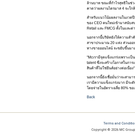
ล้านบาท ขณะที่กำไรสุทธิในช่วง
คาดว่าผลงานไตรมาส 4 จะใกล้เ
สำหรับแนวโน้มผลงานในงวดปีบัญ
ของ CEO คนใหม่เข้ามาสนับสนุนใ
Retail และ FMCG ทั้งในและต
นอกจากนี้บริษัทยังให้ความสำ
สาขาประมาณ 20 แห่ง ส่วนออนไล
ทางขายออนไลน์ จะขยับขึ้นมาอ
"Mcเรามีจุดแข็งแกร่งเพราะเป็น 
talent ซึ่งจะสร้างโอกาสในการเต
สินค้าที่ไม่ใช่ยีนส์อย่างต่อเนื่อง"
นอกจากนี้ยังเชื่อมั่นว่าจะสาม
เรามีความแข็งแกร่งมาก มีระด
โดยจ่ายในอัตราเฉลี่ย 80% ขอ
Back
Terms and Conditi
Copyright © 2026 MC Group