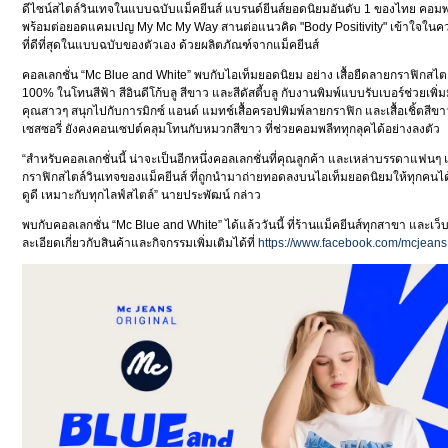
ดีไซน์สไตล์วินเทจในแบบฉบับแม็คยีนส์ แบรนด์ยีนส์ยอดนิยมอันดับ 1 ของไทย คอมพล
พร้อมต่อยอดแคมเปญ My Mc My Way สานต่อแนวคิด "Body Positivity" เข้าใจในคว
ที่ดีที่สุดในแบบฉบับของตัวเอง ด้วยผลิตภัณฑ์จากแม็คยีนส์
คอลเลกชั่น “Mc Blue and White” พบกับไอเท็มยอดนิยม อย่าง เสื้อยืดลายกราฟิกสไต
100% ในโทนสีฟ้า สีอินดีโก้บลู สีขาว และสีดัสตี้บลู กับงานพิมพ์แบบรับเบอร์ช่วยเพิ่
คุณสาวๆ สนุกไปกับการมิกซ์ แอนด์ แมทช์เสื้อครอปพิมพ์ลายกราฟิก และเสื้อเชิ้ตสี
เซสซอรี่ ยังคงคอนเซปต์คลุมโทนกับหมวกสีขาว ที่ช่วยคอมพลีททุกลุคได้อย่างลงตัว
“สำหรับคอลเลกชั่นนี้ น่าจะเป็นอีกหนึ่งคอลเลกชั่นที่คุณลูกค้า และเหล่าบรรดาแฟนๆ
กราฟิกสไตล์วินเทจของแม็คยีนส์ ที่ถูกนำมาถ่ายทอดลงบนไอเท็มยอดนิยมให้ทุกคนได้สั
ดูดี เหมาะกับทุกไลฟ์สไตล์” นายประพัฒน์ กล่าว
พบกับคอลเลกชั่น “Mc Blue and White” ได้แล้ววันนี้ ที่ร้านแม็คยีนส์ทุกสาขา และเว็
ละเอียดเกี่ยวกับสินค้าและกิจกรรมเพิ่มเติมได้ที่
https://www.facebook.com/mcjeans