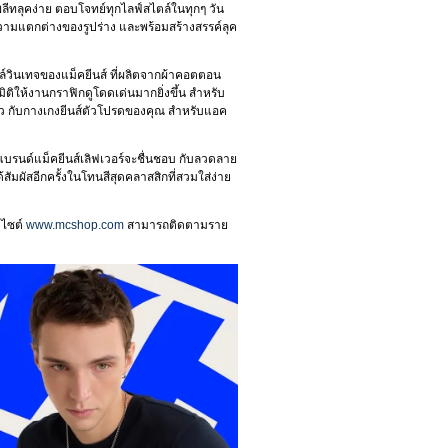
ีทลุคง่าย ตอบโจทย์ทุกไลฟ์สไตล์ในทุกๆ วัน
ามแตกต่างของรูปร่าง และพร้อมสร้างสรรค์ลุค
ล์วินเทจของแม็คยีนส์ ที่ผลิตจากผ้าคอตตอน
มมิติให้งานกราฟิกดูโดดเด่นมากยิ่งขึ้น สำหรับ
ขาว กับกางเกงยีนส์ตัวโปรดของคุณ สำหรับแอค
 แบรนด์แม็คยีนส์เลิฟเวอร์จะชื่นชอบ กับลวดลาย
มผัสอีกครั้งในโทนสีสุดคลาสสิกที่สวมใส่ง่าย
บไซต์
www.mcshop.com
สามารถติดตามราย