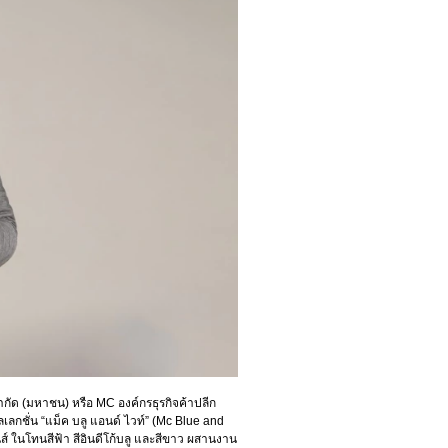
ำกัด (มหาชน) หรือ MC องค์กรธุรกิจค้าปลีก
ลเลกชั่น “แม็ค บลู แอนด์ ไวท์” (Mc Blue and
์ ในโทนสีฟ้า สีอินดีโก้บลู และสีขาว ผสานงาน