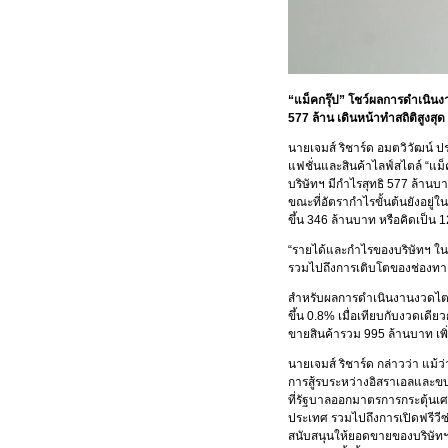
“แม็คกรุ๊ป” โชว์ผลการดำเนินงา
577 ล้าน เดินหน้าทำสถิติสูงสุด
นายเจมส์ ริชาร์ด อมตวิวัฒน์ ป
แฟชั่นและสินค้าไลฟ์สไตล์ “แม็ค
บริษัทฯ มีกำไรสุทธิ 577 ล้านบา
ขณะที่อัตรากำไรขั้นต้นยังอยู่
ขึ้น 346 ล้านบาท หรือคิดเป็น 
“รายได้และกำไรของบริษัทฯ ในง
รวมไปถึงการเติบโตของช่องทางอ
สำหรับผลการดำเนินงานงวดไตรมา
ขึ้น 0.8% เมื่อเทียบกับงวดเดี
ขายสินค้ารวม 995 ล้านบาท เพิ่
นายเจมส์ ริชาร์ด กล่าวว่า แม
การสู้รบระหว่างอิสราเอลและขบ
ที่รัฐบาลออกมาตรการกระตุ้นเศ
ประเทศ รวมไปถึงการเปิดฟรีวีซ่
สนับสนุนให้ยอดขายของบริษัทฯ 